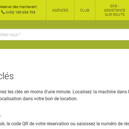
SOS -
Réserver dès maintenant:
AGENCES
CLUB
ASSISTANCE
(+33) 185 654 704
SUR ROUTE
clés
irez les clés en moins d'une minute. Localisez la machine dans l
localisation dans votre bon de location.
.
k, le code QR de votre réservation ou saisissez le numéro de rés