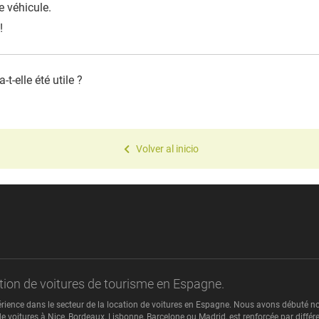
re véhicule.
!
t-elle été utile ?
Volver al inicio
cation de voitures de tourisme en Espagne.
érience dans le secteur de la location de voitures en Espagne. Nous avons débuté no
e voitures à Nice, Bordeaux, Lisbonne, Barcelone ou Madrid, est renforcée par différ