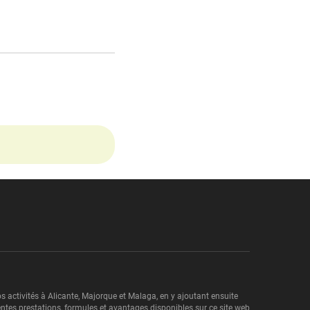
s activités à Alicante, Majorque et Malaga, en y ajoutant ensuite
entes prestations, formules et avantages disponibles sur ce site web