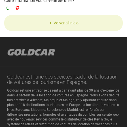
Cette information vous a-t-elle été utile ?
Volver al inicio
Goldcar est l'une des sociétés leader de la location
de voitures de tourisme en Espagne.
Goldcar est une entreprise de rent a car ayant plus de 30 ans d’expérience
dans le secteur de la location de voitures en Espagne. Nous avons débuté
nos activités à Alicante, Majorque et Malaga, en y ajoutant ensuite dans
plus de 118 destinations touristiques en Europe. La location de voitures à
Nice, Bordeaux, Lisbonne, Barcelone ou Madrid, est renforcée par
différentes prestations, formules et avantages disponibles sur ce site web
avec de nouveaux services comme le distributeur de clés Key´n Go, le
système de retrait et restitution de voitures de location de vacances plus