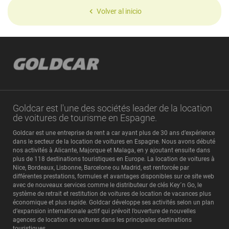
Volver al inicio
Goldcar est l'une des sociétés leader de la location
de voitures de tourisme en Espagne.
Goldcar est une entreprise de rent a car ayant plus de 30 ans d’expérience
dans le secteur de la location de voitures en Espagne. Nous avons débuté
nos activités à Alicante, Majorque et Malaga, en y ajoutant ensuite dans
plus de 118 destinations touristiques en Europe. La location de voitures à
Nice, Bordeaux, Lisbonne, Barcelone ou Madrid, est renforcée par
différentes prestations, formules et avantages disponibles sur ce site web
avec de nouveaux services comme le distributeur de clés Key´n Go, le
système de retrait et restitution de voitures de location de vacances plus
économique et plus rapide. Goldcar développe ses activités selon un plan
d’expansion internationale actif qui prévoit l’ouverture de nouvelles
agences de location de voitures dans les principales destinations
touristiques.