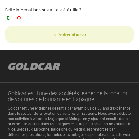
Cette information vous a-t-elle été utile ?
Volver al inicio
Goldcar est l'une des sociétés leader de la location
de voitures de tourisme en Espagne.
Goldcar est une entreprise de rent a car ayant plus de 30 ans d’expérience
dans le secteur de la location de voitures en Espagne. Nous avons débuté
nos activités à Alicante, Majorque et Malaga, en y ajoutant ensuite dans
plus de 118 destinations touristiques en Europe. La location de voitures à
Nice, Bordeaux, Lisbonne, Barcelone ou Madrid, est renforcée par
différentes prestations, formules et avantages disponibles sur ce site web