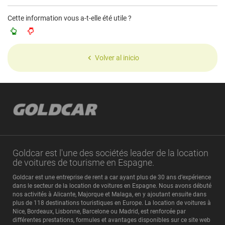
Cette information vous a-t-elle été utile ?
Volver al inicio
Goldcar est l'une des sociétés leader de la location
de voitures de tourisme en Espagne.
Goldcar est une entreprise de rent a car ayant plus de 30 ans d’expérience
dans le secteur de la location de voitures en Espagne. Nous avons débuté
nos activités à Alicante, Majorque et Malaga, en y ajoutant ensuite dans
plus de 118 destinations touristiques en Europe. La location de voitures à
Nice, Bordeaux, Lisbonne, Barcelone ou Madrid, est renforcée par
différentes prestations, formules et avantages disponibles sur ce site web