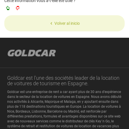
Cette information vous a-t-elle été utile ?
Volver al inicio
Goldcar est l'une des sociétés leader de la location
de voitures de tourisme en Espagne.
Goldcar est une entreprise de rent a car ayant plus de 30 ans d’expérience
dans le secteur de la location de voitures en Espagne. Nous avons débuté
nos activités à Alicante, Majorque et Malaga, en y ajoutant ensuite dans
plus de 118 destinations touristiques en Europe. La location de voitures à
Nice, Bordeaux, Lisbonne, Barcelone ou Madrid, est renforcée par
différentes prestations, formules et avantages disponibles sur ce site web
avec de nouveaux services comme le distributeur de clés Key´n Go, le
système de retrait et restitution de voitures de location de vacances plus