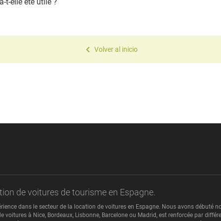
t-elle été utile ?
Volver al inicio
cation de voitures de tourisme en Espagne.
érience dans le secteur de la location de voitures en Espagne. Nous avons débuté no
e voitures à Nice, Bordeaux, Lisbonne, Barcelone ou Madrid, est renforcée par différ