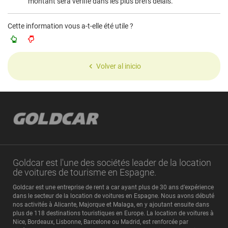
montant sera vérifié dans les plus brefs délais.
Cette information vous a-t-elle été utile ?
Volver al inicio
Goldcar est l'une des sociétés leader de la location
de voitures de tourisme en Espagne.
Goldcar est une entreprise de rent a car ayant plus de 30 ans d’expérience
dans le secteur de la location de voitures en Espagne. Nous avons débuté
nos activités à Alicante, Majorque et Malaga, en y ajoutant ensuite dans
plus de 118 destinations touristiques en Europe. La location de voitures à
Nice, Bordeaux, Lisbonne, Barcelone ou Madrid, est renforcée par