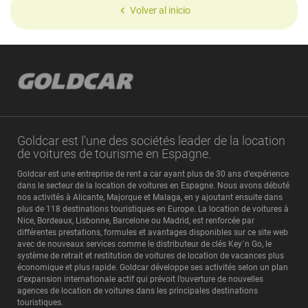
Volver al inicio
Goldcar est l'une des sociétés leader de la location
de voitures de tourisme en Espagne.
Goldcar est une entreprise de rent a car ayant plus de 30 ans d’expérience
dans le secteur de la location de voitures en Espagne. Nous avons débuté
nos activités à Alicante, Majorque et Malaga, en y ajoutant ensuite dans
plus de 118 destinations touristiques en Europe. La location de voitures à
Nice, Bordeaux, Lisbonne, Barcelone ou Madrid, est renforcée par
différentes prestations, formules et avantages disponibles sur ce site web
avec de nouveaux services comme le distributeur de clés Key´n Go, le
système de retrait et restitution de voitures de location de vacances plus
économique et plus rapide. Goldcar développe ses activités selon un plan
d’expansion internationale actif qui prévoit l’ouverture de nouvelles
agences de location de voitures dans les principales destinations
touristiques.