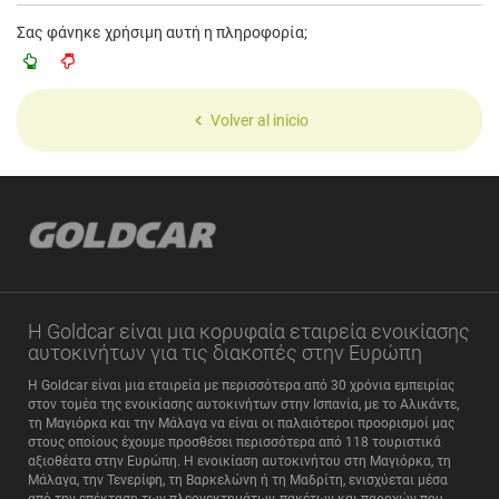
Σας φάνηκε χρήσιμη αυτή η πληροφορία;
Volver al inicio
Η Goldcar είναι μια κορυφαία εταιρεία ενοικίασης
αυτοκινήτων για τις διακοπές στην Ευρώπη
Η Goldcar είναι μια εταιρεία με περισσότερα από 30 χρόνια εμπειρίας
στον τομέα της ενοικίασης αυτοκινήτων στην Ισπανία, με το Αλικάντε,
τη Μαγιόρκα και την Μάλαγα να είναι οι παλαιότεροι προορισμοί μας
στους οποίους έχουμε προσθέσει περισσότερα από 118 τουριστικά
αξιοθέατα στην Ευρώπη. Η ενοικίαση αυτοκινήτου στη Μαγιόρκα, τη
Μάλαγα, την Τενερίφη, τη Βαρκελώνη ή τη Μαδρίτη, ενισχύεται μέσα