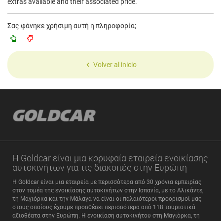
extras available and their associated price.
Σας φάνηκε χρήσιμη αυτή η πληροφορία;
Volver al inicio
Η Goldcar είναι μια κορυφαία εταιρεία ενοικίασης
αυτοκινήτων για τις διακοπές στην Ευρώπη
Η Goldcar είναι μια εταιρεία με περισσότερα από 30 χρόνια εμπειρίας
στον τομέα της ενοικίασης αυτοκινήτων στην Ισπανία, με το Αλικάντε,
τη Μαγιόρκα και την Μάλαγα να είναι οι παλαιότεροι προορισμοί μας
στους οποίους έχουμε προσθέσει περισσότερα από 118 τουριστικά
αξιοθέατα στην Ευρώπη. Η ενοικίαση αυτοκινήτου στη Μαγιόρκα, τη