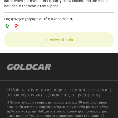
dates when it is mandatory to carry snow chains, and the cost is
included in the vehicle rental price.
Σας φάνηκε χρήσιμη αυτή η πληροφορία;
Volver al inicio
Η Goldcar είναι μια κορυφαία εταιρεία ενοικίασης
αυτοκινήτων για τις διακοπές στην Ευρώπη
Η Goldcar είναι μια εταιρεία με περισσότερα από 30 χρόνια εμπειρίας
στον τομέα της ενοικίασης αυτοκινήτων στην Ισπανία, με το Αλικάντε,
τη Μαγιόρκα και την Μάλαγα να είναι οι παλαιότεροι προορισμοί μας
στους οποίους έχουμε προσθέσει περισσότερα από 118 τουριστικά