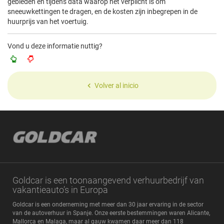
gebieden en tijdens data waarop het verplicht is om
sneeuwkettingen te dragen, en de kosten zijn inbegrepen in de
huurprijs van het voertuig.
Vond u deze informatie nuttig?
Volver al inicio
Goldcar is een toonaangevend verhuurbedrijf van
vakantieauto’s in Europa
Goldcar is een onderneming met meer dan 30 jaar ervaring in de sector
van de autoverhuur in Spanje. Onze eerste bestemmingen waren Alicante,
Mallorca en Malaga, maar al gauw kwamen daar meer dan 118