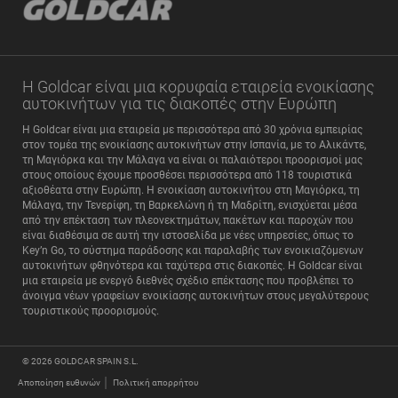
Η Goldcar είναι μια κορυφαία εταιρεία ενοικίασης
αυτοκινήτων για τις διακοπές στην Ευρώπη
Η Goldcar είναι μια εταιρεία με περισσότερα από 30 χρόνια εμπειρίας
στον τομέα της ενοικίασης αυτοκινήτων στην Ισπανία, με το Αλικάντε,
τη Μαγιόρκα και την Μάλαγα να είναι οι παλαιότεροι προορισμοί μας
στους οποίους έχουμε προσθέσει περισσότερα από 118 τουριστικά
αξιοθέατα στην Ευρώπη. Η ενοικίαση αυτοκινήτου στη Μαγιόρκα, τη
Μάλαγα, την Τενερίφη, τη Βαρκελώνη ή τη Μαδρίτη, ενισχύεται μέσα
από την επέκταση των πλεονεκτημάτων, πακέτων και παροχών που
είναι διαθέσιμα σε αυτή την ιστοσελίδα με νέες υπηρεσίες, όπως το
Key’n Go, το σύστημα παράδοσης και παραλαβής των ενοικιαζόμενων
αυτοκινήτων φθηνότερα και ταχύτερα στις διακοπές. Η Goldcar είναι
μια εταιρεία με ενεργό διεθνές σχέδιο επέκτασης που προβλέπει το
άνοιγμα νέων γραφείων ενοικίασης αυτοκινήτων στους μεγαλύτερους
τουριστικούς προορισμούς.
© 2026
GOLDCAR SPAIN S.L.
Αποποίηση ευθυνών
Πολιτική απορρήτου