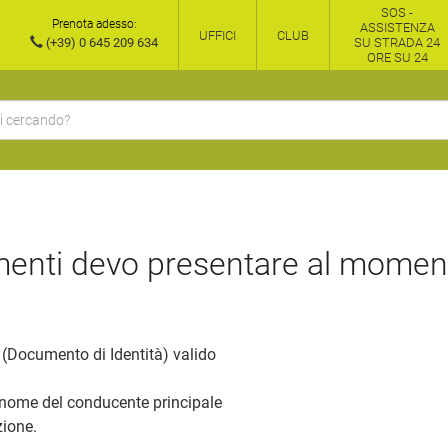
SOS -
Prenota adesso:
ASSISTENZA
UFFICI
CLUB
(+39) 0 645 209 634
SU STRADA 24
ORE SU 24
enti devo presentare al momento
(Documento di Identità) valido
a nome del conducente principale
ione.