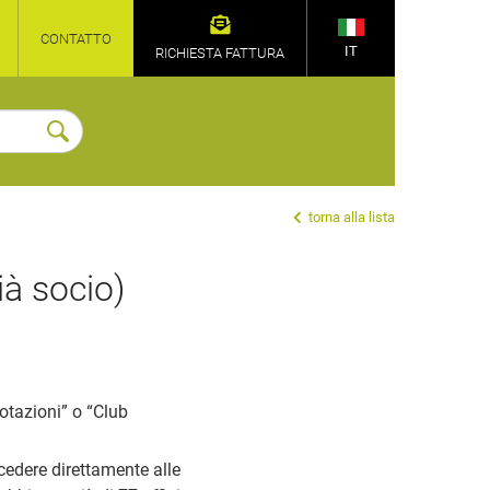
CONTATTO
IT
RICHIESTA FATTURA
torna alla lista
à socio)
otazioni” o “Club
ccedere direttamente alle