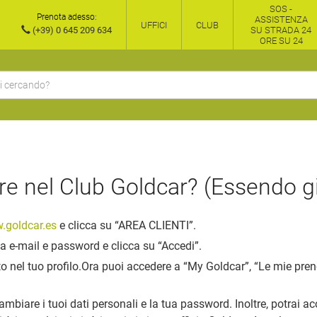
SOS -
Prenota adesso:
ASSISTENZA
UFFICI
CLUB
(+39) 0 645 209 634
SU STRADA 24
ORE SU 24
e nel Club Goldcar? (Essendo gi
.goldcar.es
e
clicca su “AREA CLIENTI”
.
ua e-mail e password e clicca su “Accedi”.
o nel tuo profilo.
Ora puoi accedere a “My Goldcar”, “Le mie pren
ambiare i tuoi dati personali e la tua password. Inoltre, potrai a