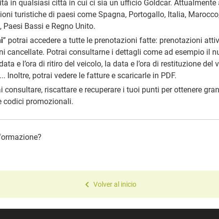
vità in qualsiasi città in cui ci sia un ufficio Goldcar. Attualment
zioni turistiche di paesi come Spagna, Portogallo, Italia, Marocco
a, Paesi Bassi e
Regno Unito
.
i
” potrai accedere a tutte le prenotazioni fatte: prenotazioni atti
ni cancellate. Potrai consultarne i dettagli come ad esempio il 
ata e l’ora di ritiro del veicolo, la data e l’ora di restituzione del ve
.. Inoltre, potrai vedere le fatture e scaricarle in PDF.
ai consultare, riscattare e recuperare i tuoi punti per ottenere gran
e codici promozionali.
informazione?
Volver al inicio