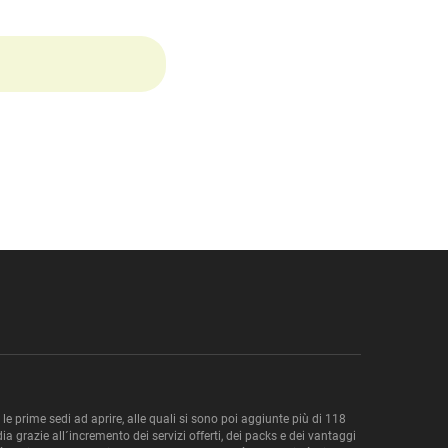
e prime sedi ad aprire, alle quali si sono poi aggiunte più di 118
ia grazie all´incremento dei servizi offerti, dei packs e dei vantaggi