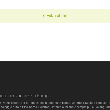
Volver al inicio
auto per vacanze in Europa
nza nel settore dell’autonoleggio in Spagna: Alicante, Maiorca e Malaga sono state l
a. Il noleggio auto a Pisa, Roma, Palermo, Catania o Milano è sempre più all´avanguard