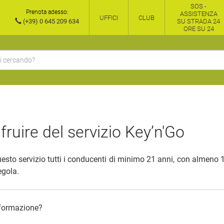
SOS -
Prenota adesso:
ASSISTENZA
UFFICI
CLUB
(+39) 0 645 209 634
SU STRADA 24
ORE SU 24
ruire del servizio Key’n'Go
esto servizio tutti i conducenti di minimo 21 anni, con almeno 1
egola.
informazione?