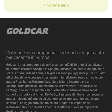
Volver al inicio
Goldcar è una compagnia leader nel noleggio auto
per vacanze in Europa
Goldcar è una compagnia de rent a car con più di 30 anni di esperienza
nel settore dell’autonoleggio in Spagna: Alicante, Maiorca e Malaga sono
state le prime sedi ad aprire, alle quali si sono poi aggiunte più di 118 altri
uffici ubicati nelle principali destinazioni turistiche in Europa. Il noleggio
auto a Pisa, Roma, Palermo, Catania o Milano è sempre più all
´avanguardia grazie all´incremento dei servizi offerti, dei packs e dei
vantaggi che sono disponibili su questo sito, insieme ai nuovi servizi
come il distributore di chiavi Key´n Go, il sistema di ritiro e riconsegna di
auto a noleggio più rapido ed economico del mercato. Goldcar è una
società di noleggio auto con un chiaro progetto di espansione
internazionale che prevede l´apertura di uffici in nuove ed importanti
destinazioni turistiche.