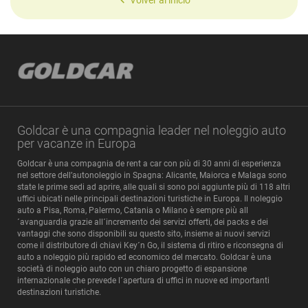
Volver al inicio
Goldcar è una compagnia leader nel noleggio auto
per vacanze in Europa
Goldcar è una compagnia de rent a car con più di 30 anni di esperienza
nel settore dell’autonoleggio in Spagna: Alicante, Maiorca e Malaga sono
state le prime sedi ad aprire, alle quali si sono poi aggiunte più di 118 altri
uffici ubicati nelle principali destinazioni turistiche in Europa. Il noleggio
auto a Pisa, Roma, Palermo, Catania o Milano è sempre più all
´avanguardia grazie all´incremento dei servizi offerti, dei packs e dei
vantaggi che sono disponibili su questo sito, insieme ai nuovi servizi
come il distributore di chiavi Key´n Go, il sistema di ritiro e riconsegna di
auto a noleggio più rapido ed economico del mercato. Goldcar è una
società di noleggio auto con un chiaro progetto di espansione
internazionale che prevede l´apertura di uffici in nuove ed importanti
destinazioni turistiche.