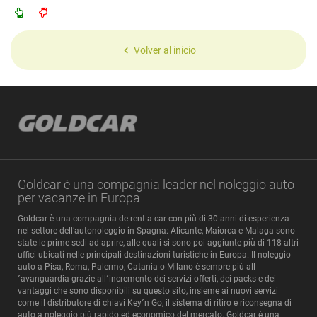
Volver al inicio
Goldcar è una compagnia leader nel noleggio auto
per vacanze in Europa
Goldcar è una compagnia de rent a car con più di 30 anni di esperienza
nel settore dell’autonoleggio in Spagna: Alicante, Maiorca e Malaga sono
state le prime sedi ad aprire, alle quali si sono poi aggiunte più di 118 altri
uffici ubicati nelle principali destinazioni turistiche in Europa. Il noleggio
auto a Pisa, Roma, Palermo, Catania o Milano è sempre più all
´avanguardia grazie all´incremento dei servizi offerti, dei packs e dei
vantaggi che sono disponibili su questo sito, insieme ai nuovi servizi
come il distributore di chiavi Key´n Go, il sistema di ritiro e riconsegna di
auto a noleggio più rapido ed economico del mercato. Goldcar è una