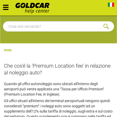
Toggle
navigation
Inizio
Che cos'é la 'Premium Location fee' in relazione
al noleggio auto?
Quando gli uffici autonoleggio sono ubicati all'interno degli
aeroporti può venire applicata una "Tassa per Ufficio Premium"
(Premium Location Fee, in inglese).
Gli uffici situati all'interno dei terminal aeroportuali vengono quindi
considerati "premium": i noleggi auto sono soggetti ad un
supplemento dell'12% sulla tariffa di noleggio, sugli extra e sul costo
del serbatoio. Questo supplemento non è compreso nella tariffa ed