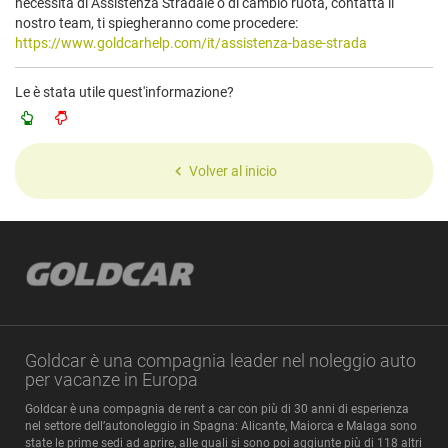
necessità di Assistenza Stradale o di cambio ruota, contatta il
nostro team, ti spiegheranno come procedere:
https://www.goldcarhelp.com/it/assistenza-base-strada
Le è stata utile quest'informazione?
Volver al inicio
Goldcar è una compagnia leader nel noleggio auto
per vacanze in Europa
Goldcar è una compagnia de rent a car con più di 30 anni di esperienza
nel settore dell’autonoleggio in Spagna: Alicante, Maiorca e Malaga sono
state le prime sedi ad aprire, alle quali si sono poi aggiunte più di 118 altri