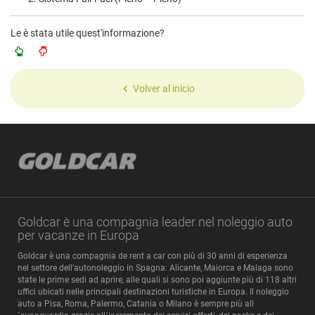
Le è stata utile quest'informazione?
Volver al inicio
Goldcar è una compagnia leader nel noleggio auto
per vacanze in Europa
Goldcar è una compagnia de rent a car con più di 30 anni di esperienza
nel settore dell’autonoleggio in Spagna: Alicante, Maiorca e Malaga sono
state le prime sedi ad aprire, alle quali si sono poi aggiunte più di 118 altri
uffici ubicati nelle principali destinazioni turistiche in Europa. Il noleggio
auto a Pisa, Roma, Palermo, Catania o Milano è sempre più all