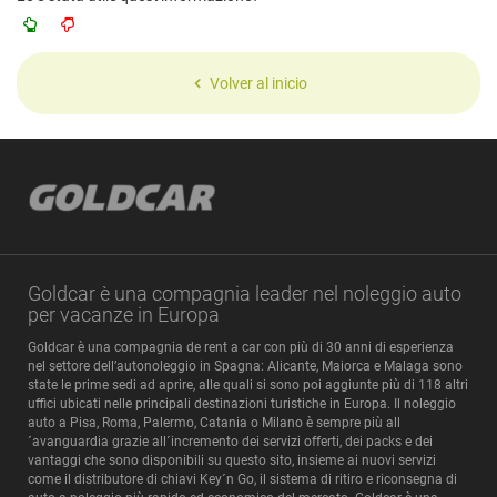
Volver al inicio
Goldcar è una compagnia leader nel noleggio auto
per vacanze in Europa
Goldcar è una compagnia de rent a car con più di 30 anni di esperienza
nel settore dell’autonoleggio in Spagna: Alicante, Maiorca e Malaga sono
state le prime sedi ad aprire, alle quali si sono poi aggiunte più di 118 altri
uffici ubicati nelle principali destinazioni turistiche in Europa. Il noleggio
auto a Pisa, Roma, Palermo, Catania o Milano è sempre più all
´avanguardia grazie all´incremento dei servizi offerti, dei packs e dei
vantaggi che sono disponibili su questo sito, insieme ai nuovi servizi
come il distributore di chiavi Key´n Go, il sistema di ritiro e riconsegna di