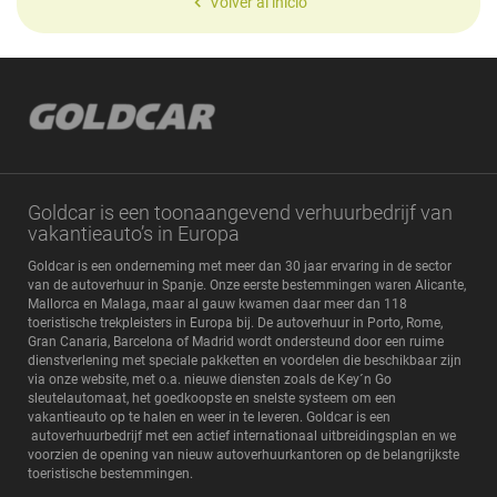
Volver al inicio
Goldcar is een toonaangevend verhuurbedrijf van
vakantieauto’s in Europa
Goldcar is een onderneming met meer dan 30 jaar ervaring in de sector
van de autoverhuur in Spanje. Onze eerste bestemmingen waren Alicante,
Mallorca en Malaga, maar al gauw kwamen daar meer dan 118
toeristische trekpleisters in Europa bij. De autoverhuur in Porto, Rome,
Gran Canaria, Barcelona of Madrid wordt ondersteund door een ruime
dienstverlening met speciale pakketten en voordelen die beschikbaar zijn
via onze website, met o.a. nieuwe diensten zoals de Key´n Go
sleutelautomaat, het goedkoopste en snelste systeem om een
vakantieauto op te halen en weer in te leveren. Goldcar is een
autoverhuurbedrijf met een actief internationaal uitbreidingsplan en we
voorzien de opening van nieuw autoverhuurkantoren op de belangrijkste
toeristische bestemmingen.