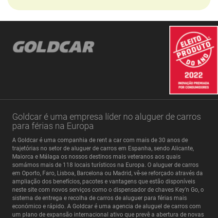
Goldcar é uma empresa líder no aluguer de carros
para férias na Europa
A Goldcar é uma companhia de rent a car com mais de 30 anos de
trajetórias no setor de aluguer de carros em Espanha, sendo Alicante,
Maiorca e Málaga os nossos destinos mais veteranos aos quais
somámos mais de 118 locais turísticos na Europa. O aluguer de carros
em Oporto, Faro, Lisboa, Barcelona ou Madrid, vê-se reforçado através da
ampliação dos benefícios, pacotes e vantagens que estão disponíveis
neste site com novos serviços como o dispensador de chaves Key’n Go, o
sistema de entrega e recolha de carros de aluguer para férias mais
económico e rápido. A Goldcar é uma agencia de aluguel de carros com
um plano de expansão internacional ativo que prevê a abertura de novas