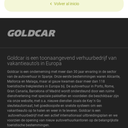
Volver al inicio
Goldcar is een toonaangevend verhuurbedrijf van
vakantieauto’s in Europa
Goldcar is een onderneming met meer dan 30 jaar ervaring in de sector
van de autoverhuur in Spanje. Onze eerste bestemmingen waren Alicante,
Mallorca en Malaga, maar al gauw kwamen daar meer dan 118
toeristische trekpleisters in Europa bij. De autoverhuur in Porto, Rome,
Gran Canaria, Barcelona of Madrid wordt ondersteund door een ruime
dienstverlening met speciale pakketten en voordelen die beschikbaar zijn
via onze website, met o.a. nieuwe diensten zoals de Key´n Go
sleutelautomaat, het goedkoopste en snelste systeem om een
vakantieauto op te halen en weer in te leveren. Goldcar is een
autoverhuurbedrijf met een actief internationaal uitbreidingsplan en we
voorzien de opening van nieuw autoverhuurkantoren op de belangrijkste
toeristische bestemmingen.