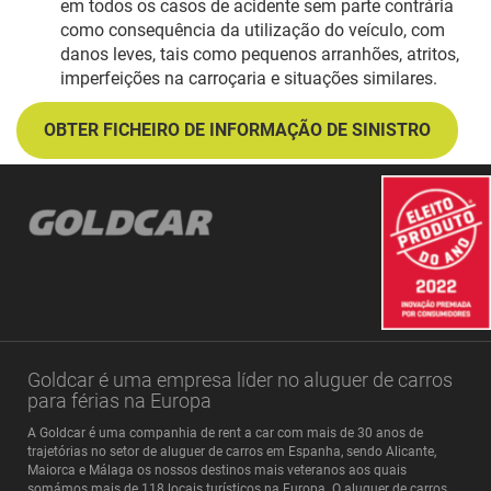
em todos os casos de acidente sem parte contrária
como consequência da utilização do veículo, com
danos leves, tais como pequenos arranhões, atritos,
imperfeições na carroçaria e situações similares.
OBTER FICHEIRO DE INFORMAÇÃO DE SINISTRO
Goldcar é uma empresa líder no aluguer de carros
para férias na Europa
A Goldcar é uma companhia de rent a car com mais de 30 anos de
trajetórias no setor de aluguer de carros em Espanha, sendo Alicante,
Maiorca e Málaga os nossos destinos mais veteranos aos quais
somámos mais de 118 locais turísticos na Europa. O aluguer de carros