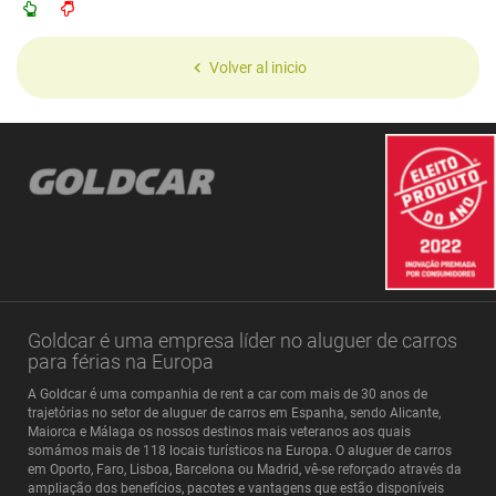
Volver al inicio
Goldcar é uma empresa líder no aluguer de carros
para férias na Europa
A Goldcar é uma companhia de rent a car com mais de 30 anos de
trajetórias no setor de aluguer de carros em Espanha, sendo Alicante,
Maiorca e Málaga os nossos destinos mais veteranos aos quais
somámos mais de 118 locais turísticos na Europa. O aluguer de carros
em Oporto, Faro, Lisboa, Barcelona ou Madrid, vê-se reforçado através da
ampliação dos benefícios, pacotes e vantagens que estão disponíveis