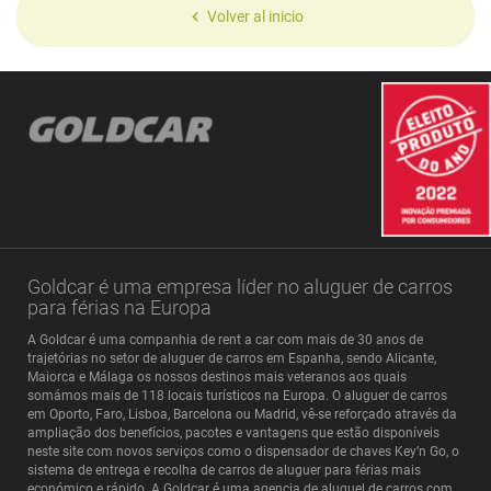
Volver al inicio
Goldcar é uma empresa líder no aluguer de carros
para férias na Europa
A Goldcar é uma companhia de rent a car com mais de 30 anos de
trajetórias no setor de aluguer de carros em Espanha, sendo Alicante,
Maiorca e Málaga os nossos destinos mais veteranos aos quais
somámos mais de 118 locais turísticos na Europa. O aluguer de carros
em Oporto, Faro, Lisboa, Barcelona ou Madrid, vê-se reforçado através da
ampliação dos benefícios, pacotes e vantagens que estão disponíveis
neste site com novos serviços como o dispensador de chaves Key’n Go, o
sistema de entrega e recolha de carros de aluguer para férias mais
económico e rápido. A Goldcar é uma agencia de aluguel de carros com