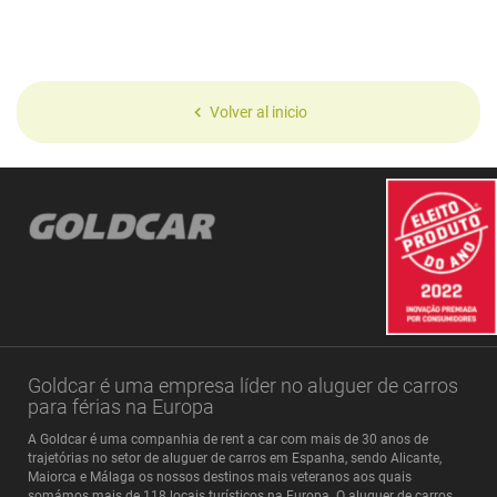
Volver al inicio
Goldcar é uma empresa líder no aluguer de carros
para férias na Europa
A Goldcar é uma companhia de rent a car com mais de 30 anos de
trajetórias no setor de aluguer de carros em Espanha, sendo Alicante,
Maiorca e Málaga os nossos destinos mais veteranos aos quais
somámos mais de 118 locais turísticos na Europa. O aluguer de carros