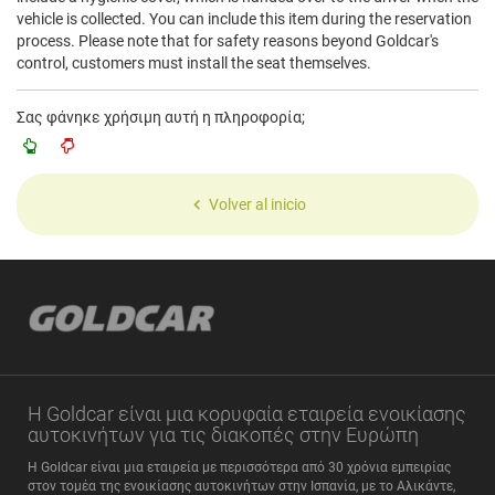
vehicle is collected. You can include this item during the reservation
process. Please note that for safety reasons beyond Goldcar's
control, customers must install the seat themselves.
Σας φάνηκε χρήσιμη αυτή η πληροφορία;
Volver al inicio
Η Goldcar είναι μια κορυφαία εταιρεία ενοικίασης
αυτοκινήτων για τις διακοπές στην Ευρώπη
Η Goldcar είναι μια εταιρεία με περισσότερα από 30 χρόνια εμπειρίας
στον τομέα της ενοικίασης αυτοκινήτων στην Ισπανία, με το Αλικάντε,