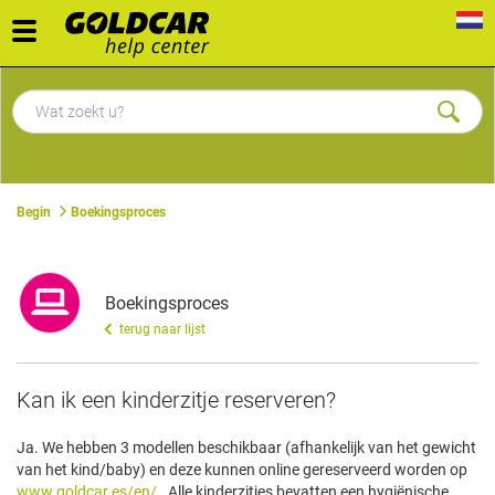
Toggle
navigation
Begin
Boekingsproces
Boekingsproces
terug naar lijst
Kan ik een kinderzitje reserveren?
Ja. We hebben 3 modellen beschikbaar (afhankelijk van het gewicht
van het kind/baby) en deze kunnen online gereserveerd worden op
www.goldcar.es/en/
. Alle kinderzitjes bevatten een hygiënische