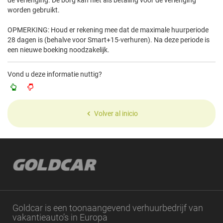
de verlenging. De borg kan niet als betaling voor de verlenging
worden gebruikt.
OPMERKING: Houd er rekening mee dat de maximale huurperiode
28 dagen is (behalve voor Smart+15-verhuren). Na deze periode is
een nieuwe boeking noodzakelijk.
Vond u deze informatie nuttig?
Volver al inicio
Goldcar is een toonaangevend verhuurbedrijf van
vakantieauto’s in Europa