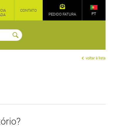
CIA
CONTATO
PT
PEDIDO FATURA
ADA
voltar à lista
ório?