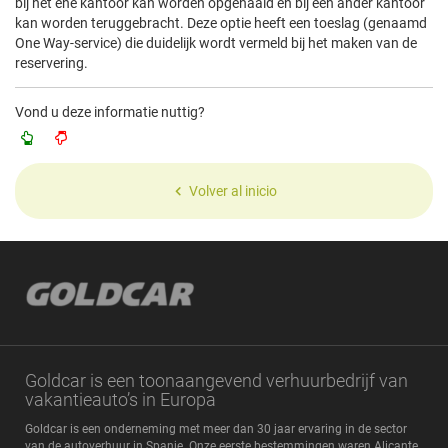
bij het ene kantoor kan worden opgehaald en bij een ander kantoor
kan worden teruggebracht. Deze optie heeft een toeslag (genaamd
One Way-service) die duidelijk wordt vermeld bij het maken van de
reservering.
Vond u deze informatie nuttig?
Volver al inicio
Goldcar is een toonaangevend verhuurbedrijf van
vakantieauto’s in Europa
Goldcar is een onderneming met meer dan 30 jaar ervaring in de sector
van de autoverhuur in Spanje. Onze eerste bestemmingen waren Alicante,