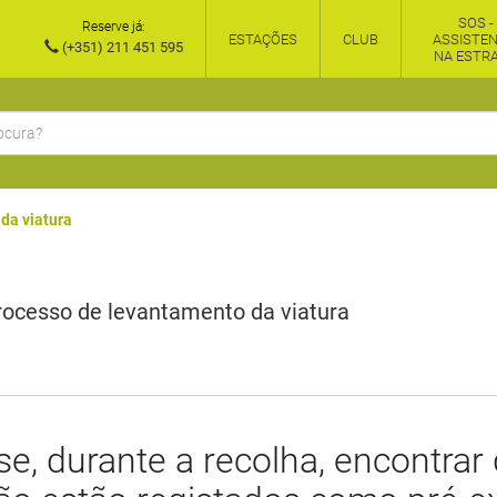
SOS -
Reserve já:
ESTAÇÕES
CLUB
ASSISTEN
(+351) 211 451 595
NA ESTR
da viatura
rocesso de levantamento da viatura
 se, durante a recolha, encontra