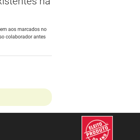
xistentes na
ondem aos marcados no
sso colaborador antes