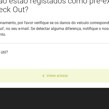
ão estão registados como pré-e
eck Out?
ionamento, por favor verifique se os danos do veículo corresp
', no seu e-mail. Se detectar alguma diferença, notifique o no
nto.
útil?
Volver al inicio