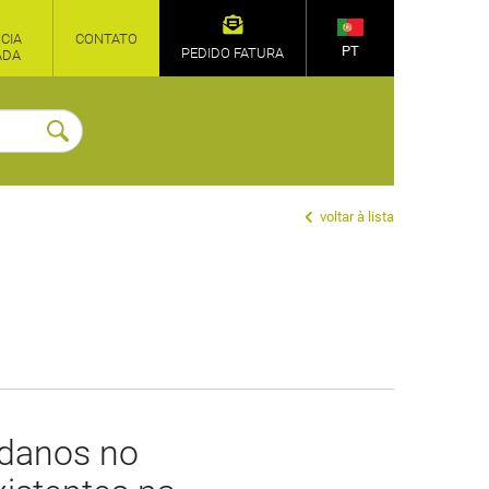
CIA
CONTATO
PT
PEDIDO FATURA
ADA
voltar à lista
r danos no