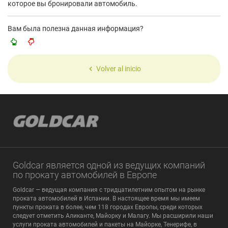
которое вы бронировали автомобиль.
Вам была полезна данная информация?
Volver al inicio
Goldcar является одной из ведущих компаний
по прокату автомобилей в Европе
Goldcar — ведущая компания с тридцатилетним опытом на рынке
проката автомобилей в Испании. В настоящее время мы имеем
пункты проката в более, чем 118 городах Европы, среди которых
следует отметить Аликанте, Майорку и Малагу. Мы расширили наши
услуги проката автомобилей и пакеты на Майорке, Тенерифе, в