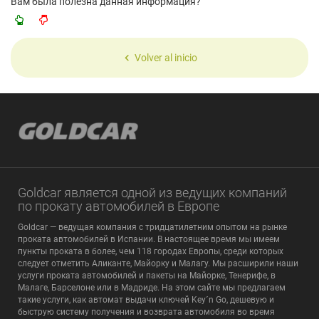
Вам была полезна данная информация?
Volver al inicio
Goldcar является одной из ведущих компаний
по прокату автомобилей в Европе
Goldcar — ведущая компания с тридцатилетним опытом на рынке
проката автомобилей в Испании. В настоящее время мы имеем
пункты проката в более, чем 118 городах Европы, среди которых
следует отметить Аликанте, Майорку и Малагу. Мы расширили наши
услуги проката автомобилей и пакеты на Майорке, Тенерифе, в
Малаге, Барселоне или в Мадриде. На этом сайте мы предлагаем
такие услуги, как автомат выдачи ключей Key´n Go, дешевую и
быструю систему получения и возврата автомобиля во время