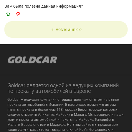
Вам была полезна данная информация?
Volver al inicio
Goldcar является одной из ведущих компаний
по прокату автомобилей в Европе
Goldcar — ведущая компания с тридцатилетним опытом на рынке
проката автомобилей в Испании. В настоящее время мы имеем
пункты проката в более, чем 118 городах Европы, среди которых
следует отметить Аликанте, Майорку и Малагу. Мы расширили наши
услуги проката автомобилей и пакеты на Майорке, Тенерифе, в
Малаге, Барселоне или в Мадриде. На этом сайте мы предлагаем
такие услуги, как автомат выдачи ключей Key´n Go, дешевую и