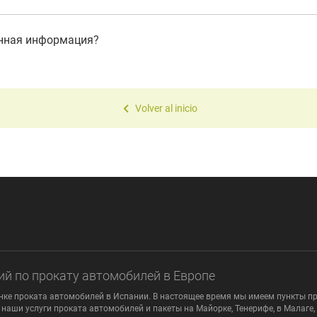
анная информация?
Volver al inicio
ий по прокату автомобилей в Европе
ке проката автомобилей в Испании. В настоящее время мы имеем пункты про
наши услуги проката автомобилей и пакеты на Майорке, Тенерифе, в Малаге,