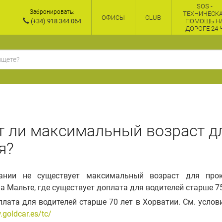
SOS -
Забронировать:
ТЕХНИЧЕСК
ОФИСЫ
CLUB
(+34) 918 344 064
ПОМОЩЬ Н
ДОРОГЕ 24 
т ли максимальный возраст д
я?
ании не существует максимальный возраст для прок
 Мальте, где существует доплата для водителей старше 75
лата для водителей старше 70 лет в Хорватии. См. усло
.goldcar.es/tc/