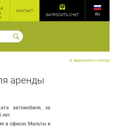
АЯ
КОНТАКТ
А
RU
ЗАПРОСИТЬ СЧЕТ
Ч
вернуться к списку
ля аренды
ата автомобиля, за
 лет.
вия в офисах Мальты и