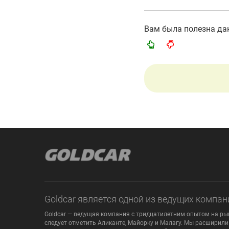
Вам была полезна д
Goldcar является одной из ведущих компан
Goldcar — ведущая компания с тридцатилетним опытом на рын
следует отметить Аликанте, Майорку и Малагу. Мы расширили 