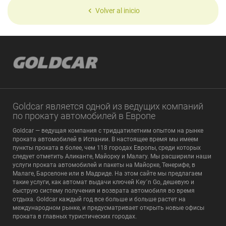
Volver al inicio
Goldcar является одной из ведущих компаний
по прокату автомобилей в Европе
Goldcar — ведущая компания с тридцатилетним опытом на рынке
проката автомобилей в Испании. В настоящее время мы имеем
пункты проката в более, чем 118 городах Европы, среди которых
следует отметить Аликанте, Майорку и Малагу. Мы расширили наши
услуги проката автомобилей и пакеты на Майорке, Тенерифе, в
Малаге, Барселоне или в Мадриде. На этом сайте мы предлагаем
такие услуги, как автомат выдачи ключей Key´n Go, дешевую и
быструю систему получения и возврата автомобиля во время
отдыха. Goldcar каждый год все больше и больше растет на
международном рынке, и предусматривает открыть новые офисы
проката в главных туристических городах.