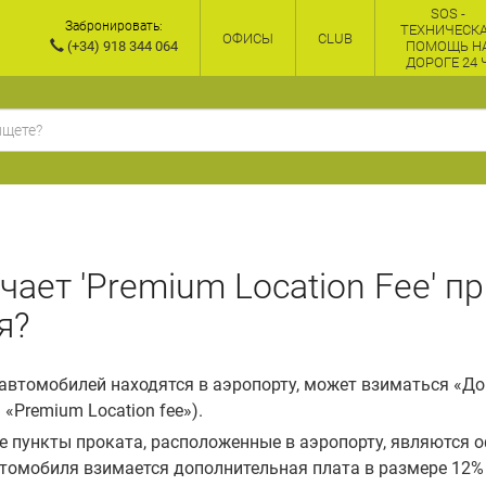
SOS -
Забронировать:
ТЕХНИЧЕСК
ОФИСЫ
CLUB
(+34) 918 344 064
ПОМОЩЬ Н
ДОРОГЕ 24 
ачает 'Premium Location Fee' п
я?
 автомобилей находятся в аэропорту, может взиматься «Д
«Premium Location fee»).
 те пункты проката, расположенные в аэропорту, являются
втомобиля взимается дополнительная плата в размере 12%