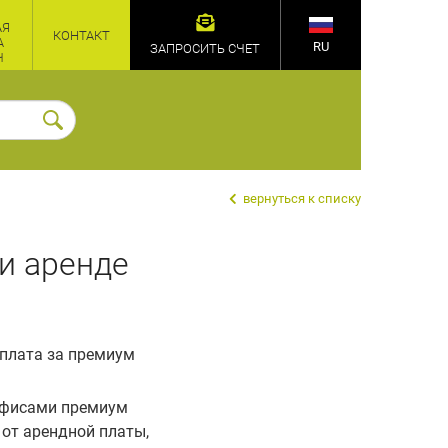
АЯ
КОНТАКТ
А
RU
ЗАПРОСИТЬ СЧЕТ
Ч
вернуться к списку
ри аренде
оплата за премиум
 офисами премиум
 от арендной платы,