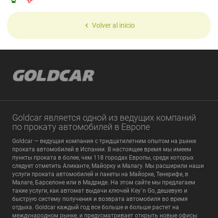
Volver al inicio
Goldcar является одной из ведущих компаний
по прокату автомобилей в Европе
Goldcar — ведущая компания с тридцатилетним опытом на рынке
проката автомобилей в Испании. В настоящее время мы имеем
пункты проката в более, чем 118 городах Европы, среди которых
следует отметить Аликанте, Майорку и Малагу. Мы расширили наши
услуги проката автомобилей и пакеты на Майорке, Тенерифе, в
Малаге, Барселоне или в Мадриде. На этом сайте мы предлагаем
такие услуги, как автомат выдачи ключей Key´n Go, дешевую и
быструю систему получения и возврата автомобиля во время
отдыха. Goldcar каждый год все больше и больше растет на
международном рынке, и предусматривает открыть новые офисы