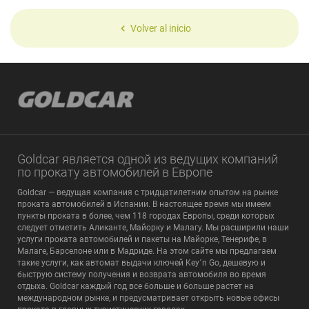
Volver al inicio
Goldcar является одной из ведущих компаний
по прокату автомобилей в Европе
Goldcar — ведущая компания с тридцатилетним опытом на рынке
проката автомобилей в Испании. В настоящее время мы имеем
пункты проката в более, чем 118 городах Европы, среди которых
следует отметить Аликанте, Майорку и Малагу. Мы расширили наши
услуги проката автомобилей и пакеты на Майорке, Тенерифе, в
Малаге, Барселоне или в Мадриде. На этом сайте мы предлагаем
такие услуги, как автомат выдачи ключей Key´n Go, дешевую и
быструю систему получения и возврата автомобиля во время
отдыха. Goldcar каждый год все больше и больше растет на
международном рынке, и предусматривает открыть новые офисы