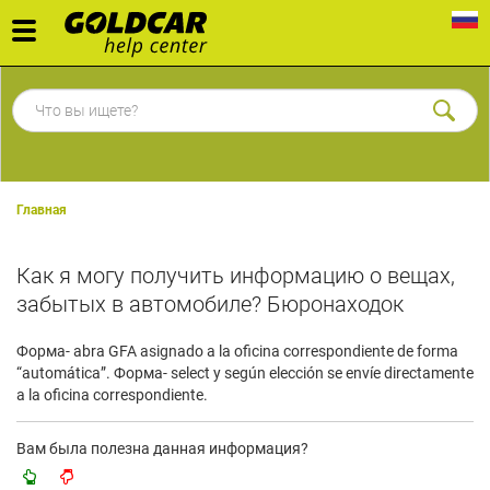
Toggle
navigation
Главная
Как я могу получить информацию о вещах,
забытых в автомобиле? Бюронаходок
Форма- abra GFA asignado a la oficina correspondiente de forma
“automática”. Форма- select y según elección se envíe directamente
a la oficina correspondiente.
Вам была полезна данная информация?