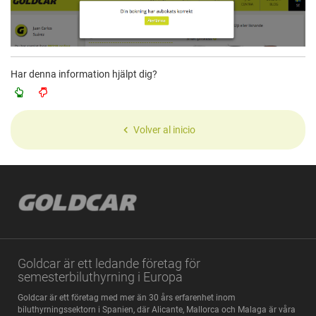
Har denna information hjälpt dig?
Volver al inicio
Goldcar är ett ledande företag för
semesterbiluthyrning i Europa
Goldcar är ett företag med mer än 30 års erfarenhet inom
biluthyrningssektorn i Spanien, där Alicante, Mallorca och Malaga är våra