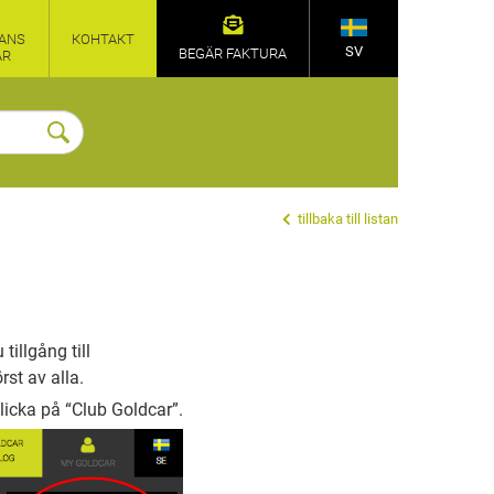
ANS
КОНТАКТ
SV
BEGÄR FAKTURA
AR
tillbaka till listan
illgång till
st av alla.
icka på “Club Goldcar”.