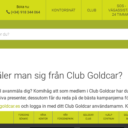
SOS -
Boka nu:
KONTORSNÄT
CLUB
VÄGASSIST
(+34) 918 344 064
24 TIMM
er man sig från Club Goldcar?
ill avanmäla dig? Komihåg att som medlem i Club Goldcar har du t
va presenter, dessutom får du reda på de bästa kampanjerna för
oldcar.es
och logga in med ditt Club Goldcar användarnamn. Kl