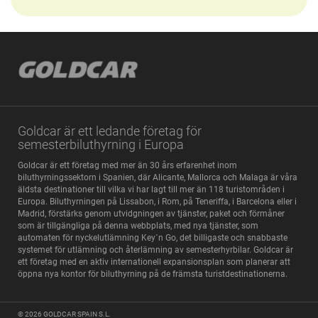
Goldcar är ett ledande företag för
semesterbiluthyrning i Europa
Goldcar är ett företag med mer än 30 års erfarenhet inom
biluthyrningssektorn i Spanien, där Alicante, Mallorca och Malaga är våra
äldsta destinationer till vilka vi har lagt till mer än 118 turistområden i
Europa. Biluthyrningen på Lissabon, i Rom, på Teneriffa, i Barcelona eller i
Madrid, förstärks genom utvidgningen av tjänster, paket och förmåner
som är tillgängliga på denna webbplats, med nya tjänster, som
automaten för nyckelutlämning Key´n Go, det billigaste och snabbaste
systemet för utlämning och återlämning av semesterhyrbilar. Goldcar är
ett företag med en aktiv internationell expansionsplan som planerar att
öppna nya kontor för biluthyrning på de främsta turistdestinationerna.
© 2026
GOLDCAR SPAIN S.L.