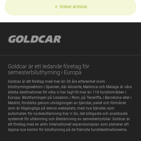
Volver al inicio
Goldcar är ett ledande företag för
semesterbiluthyrning i Europa
Goldcar är ett företag med mer än 30 års erfarenhet inom
biluthyrningssektorn i Spanien, där Alicante, Mallorca och Malaga är våra
äldsta destinationer till vilka vi har lagt till mer än 118 turistområden i
Europa. Biluthyrningen på Lissabon, i Rom, på Teneriffa, i Barcelona eller i
Madrid, förstärks genom utvidgningen av tjänster, paket och förmåner
som är tillgängliga på denna webbplats, med nya tjänster, som
automaten för nyckelutlämning Key´n Go, det billigaste och snabbaste
systemet för utlämning och återlämning av semesterhyrbilar. Goldcar är
ett företag med en aktiv internationell expansionsplan som planerar att
öppna nya kontor för biluthyrning på de främsta turistdestinationerna.