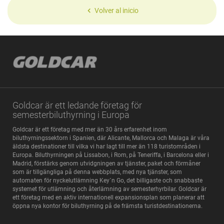
Volver al inicio
Goldcar är ett ledande företag för
semesterbiluthyrning i Europa
Goldcar är ett företag med mer än 30 års erfarenhet inom
biluthyrningssektorn i Spanien, där Alicante, Mallorca och Malaga är våra
äldsta destinationer till vilka vi har lagt till mer än 118 turistområden i
Europa. Biluthyrningen på Lissabon, i Rom, på Teneriffa, i Barcelona eller i
Madrid, förstärks genom utvidgningen av tjänster, paket och förmåner
som är tillgängliga på denna webbplats, med nya tjänster, som
automaten för nyckelutlämning Key´n Go, det billigaste och snabbaste
systemet för utlämning och återlämning av semesterhyrbilar. Goldcar är
ett företag med en aktiv internationell expansionsplan som planerar att
öppna nya kontor för biluthyrning på de främsta turistdestinationerna.